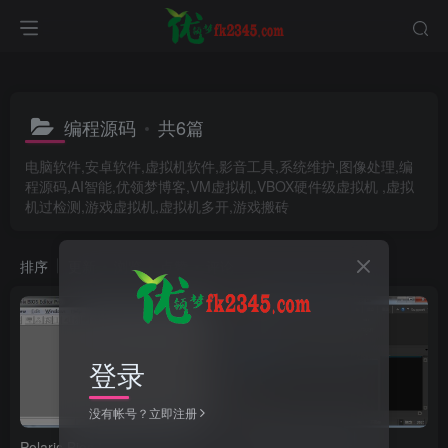
编程源码
共6篇
电脑软件,安卓软件,虚拟机软件,影音工具,系统维护,图像处理,编
程源码,AI智能,优领梦博客,VM虚拟机,VBOX硬件级虚拟机 ,虚拟
机过检测,游戏虚拟机,虚拟机多开,游戏搬砖
排序
更新
浏览
点赞
评论
登录
没有帐号？立即注册
Polaris Bios Editor 北极星
UltraEdit 反译软件