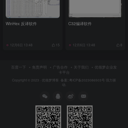
WinHex 反译软件
C32编译软件
12月6日 13:48
12月6日 13:48
15
8
百度一下
免责声明
广告合作
关于我们
优领梦企业发
卡平台
Copyright © 2023 ·
优领梦博客
·
备案::粤ICP备2023086503号
强力驱
动.