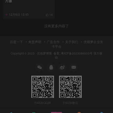
方版
12月6日 13:45
14
没有更多内容了
百度一下
免责声明
广告合作
关于我们
优领梦企业发
卡平台
Copyright © 2023 ·
优领梦博客
·
备案::粤ICP备2023086503号
强力驱
动.
扫码加QQ群
扫码加微信