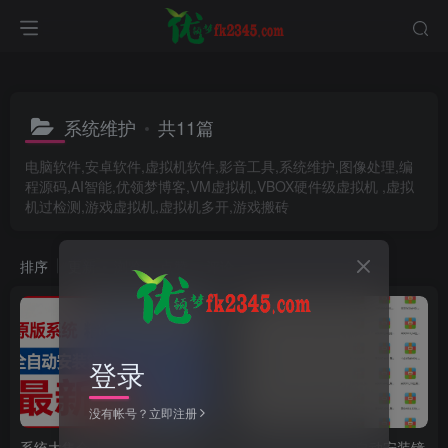
系统维护
共11篇
电脑软件,安卓软件,虚拟机软件,影音工具,系统维护,图像处理,编
程源码,AI智能,优领梦博客,VM虚拟机,VBOX硬件级虚拟机 ,虚拟
机过检测,游戏虚拟机,虚拟机多开,游戏搬砖
排序
更新
浏览
点赞
评论
登录
没有帐号？立即注册
系统大集合-持续更新-各种系
无人工值守-WIN全自动安装镜