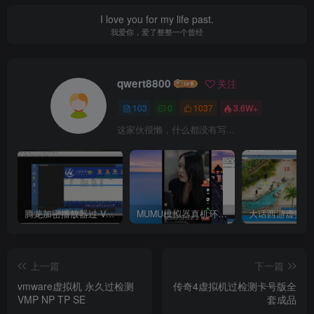
I love you for my life past.
我爱你，爱了整整一个曾经
qwert8800
关注
103
0
1037
3.6W+
这家伙很懒，什么都没有写...
腾龙加密播放器过 VM虚拟机检测
MUMU模拟器真机环境 ——–选择购买使用
大话西游虚拟机
上一篇
下一篇
vmware虚拟机 永久过检测
传奇4虚拟机过检测卡号版全
VMP NP TP SE
套成品