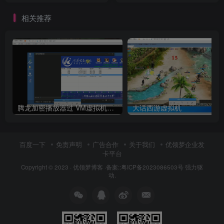
相关推荐
腾龙加密播放器过 VM虚拟机检测
大话西游虚拟机
百度一下
免责声明
广告合作
关于我们
优领梦企业发
卡平台
Copyright © 2023 ·
优领梦博客
·
备案::粤ICP备2023086503号
强力驱
动.