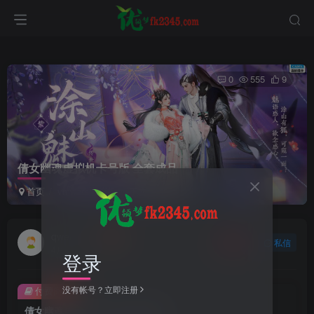
0
555
9
倩女幽魂虚拟机卡号版 全套成品
首页
vmware虚拟机
正文
qwert8800
关注
私信
4月11日 17:11更新
登录
没有帐号？立即注册
付费阅读
倩女幽魂虚拟机卡号版 全套成品