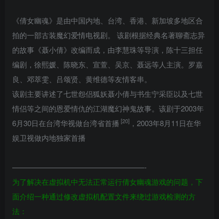
《倩女幽魂》是由中国内地、台湾、香港、新加坡多地区合
拍的一部古装魔幻爱情电视剧。 该剧根据经典名著
聊斋志异
的故事《
聂小倩
》改编而成，由
李慧珠
等导演，
陈十三
担任
编剧，
徐熙媛
、陈晓东、
宣萱
、
吴京
、
聂远
等人主演。
罗嘉
良
、
邓萃雯
、
吕颂贤
、
黄维德
等友情客串。
该剧主要讲述了七世怨侣狐妖
聂小倩
与书生
宁采臣
以及七世
情侣等之间的恩爱情仇的江湖魔幻神鬼故事。该剧于2003年
[20]
6月30日在台湾华视做台湾省首播
，2003年8月11日在
华
娱卫视
做内地独家首播
——————————————————-
为了解决在虚拟机中无法正常运行倩女幽魂游戏的问题，下
面介绍一种通过修改虚拟机配置文件来绕过游戏检测的方
法：