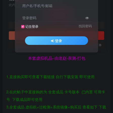
此内容为付费阅读，请付费后查看
用户名/手机号/邮箱
19.9
￥
登录密码
5
3
黄金会员
￥
钻石会员
￥
找回密码
记住登录
立即购买
登录
您当前未登录！建议登陆后购买，可保存购买订单
本套虚拟机品–由老赵-亲测-打包
1.直接购买即可查看下载链接 自行下载安装 即可使用
2.在此帖子中直接购的为 全套成品 卡号版本 已内置 可用卡
号 下载成品即可使用
3.全套成品 虚拟机+过检测+系统镜像+购买后 查看如下 下载