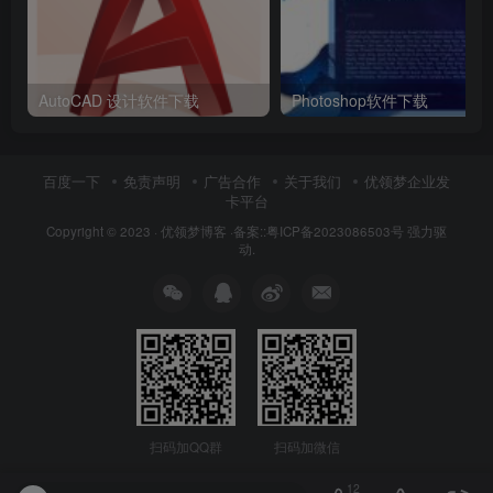
AutoCAD 设计软件下载
Photoshop软件下载
百度一下
免责声明
广告合作
关于我们
优领梦企业发
卡平台
Copyright © 2023 ·
优领梦博客
·
备案::粤ICP备2023086503号
强力驱
动.
扫码加QQ群
扫码加微信
12