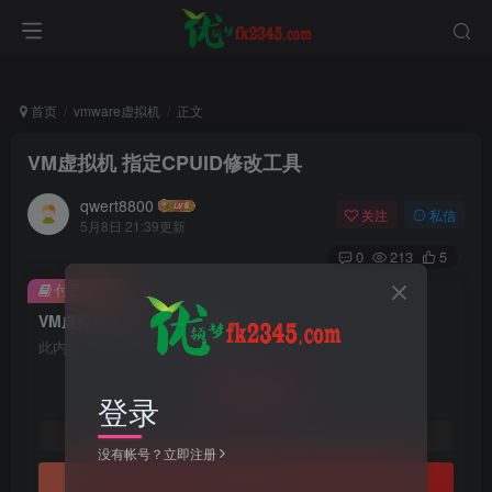
首页
vmware虚拟机
正文
VM虚拟机 指定CPUID修改工具
qwert8800
关注
私信
5月8日 21:39更新
0
213
5
付费阅读
VM虚拟机 指定CPUID修改工具
此内容为付费阅读，请付费后查看
29.9
登录
￥
19
8
黄金会员
￥
钻石会员
￥
没有帐号？立即注册
立即购买