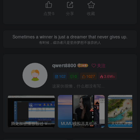
点赞
5
分享
收藏
Sometimes a winner is just a dreamer that never gives up.
有时候，成功者只是坚持梦想不放弃的人
qwert8800
关注
102
0
1027
3.6W+
这家伙很懒，什么都没有写...
腾龙加密播放器过 VM虚拟机检测
MUMU模拟器真机环境 ——–选择购买使用
大话西游虚拟机